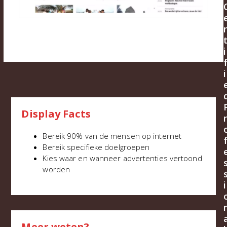
r
i
i
Display Facts
r
Bereik 90% van de mensen op internet
Bereik specifieke doelgroepen
Kies waar en wanneer advertenties vertoond
worden
i
Meer weten?