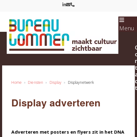
Skip
LinkedIn
Email
Phone
to
content
Menu
Home
Diensten
Display
Displaynetwerk
Display adverteren
Adverteren met posters en flyers zit in het DNA