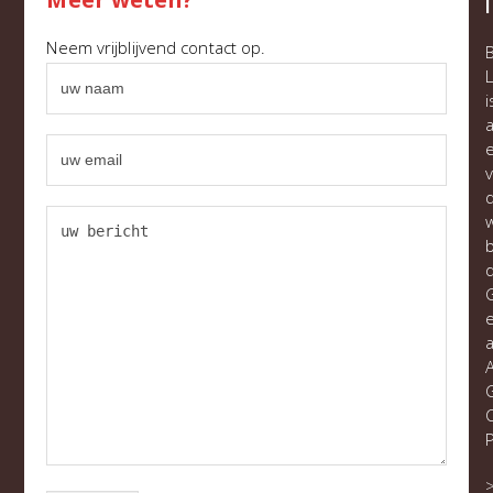
l
Neem vrijblijvend contact op.
i
a
w
a
C
P