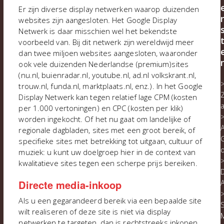
Er zijn diverse display netwerken waarop duizenden
websites zijn aangesloten. Het Google Display
Netwerk is daar misschien wel het bekendste
voorbeeld van. Bij dit netwerk zijn wereldwijd meer
dan twee miljoen websites aangesloten, waaronder
ook vele duizenden Nederlandse (premium)sites
(nu.nl, buienradar.nl, youtube.nl, ad.nl volkskrant.nl,
trouw.nl, funda.nl, marktplaats.nl, enz.). In het Google
Display Netwerk kan tegen relatief lage CPM (kosten
per 1.000 vertoningen) en CPC (kosten per klik)
worden ingekocht. Of het nu gaat om landelijke of
regionale dagbladen, sites met een groot bereik, of
specifieke sites met betrekking tot uitgaan, cultuur of
muziek: u kunt uw doelgroep hier in de context van
kwalitatieve sites tegen een scherpe prijs bereiken.
D
Directe media-inkoop
Als u een gegarandeerd bereik via een bepaalde site
S
wilt realiseren of deze site is niet via display
netwerken te targeten, dan is rechtstreeks inkopen