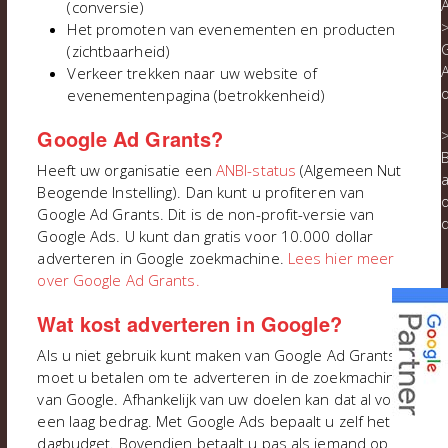
(conversie)
Het promoten van evenementen en producten
(zichtbaarheid)
A
Verkeer trekken naar uw website of
evenementenpagina (betrokkenheid)
Google Ad Grants?
B
Heeft uw organisatie een
ANBI-status
(Algemeen Nut
a
Beogende Instelling). Dan kunt u profiteren van
Google Ad Grants. Dit is de non-profit-versie van
Google Ads. U kunt dan gratis voor 10.000 dollar
adverteren in Google zoekmachine.
Lees hier meer
over Google Ad Grants.
Wat kost adverteren in Google?
Als u niet gebruik kunt maken van Google Ad Grants
moet u betalen om te adverteren in de zoekmachine
van Google. Afhankelijk van uw doelen kan dat al voor
l
een laag bedrag. Met Google Ads bepaalt u zelf het
dagbudget. Bovendien betaalt u pas als iemand op