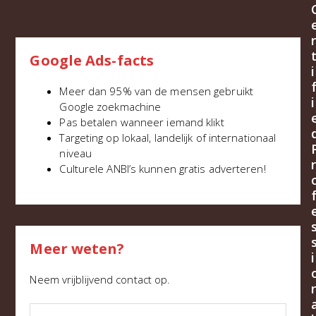
r
Google Ads-facts
i
Meer dan 95% van de mensen gebruikt
i
Google zoekmachine
Pas betalen wanneer iemand klikt
Targeting op lokaal, landelijk of internationaal
niveau
r
Culturele ANBI’s kunnen gratis adverteren!
Meer weten?
i
Neem vrijblijvend contact op.